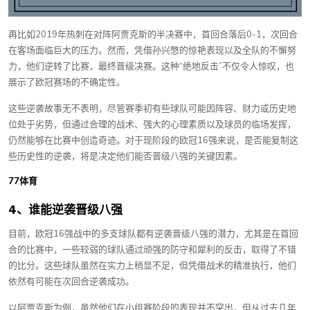
再比如2019年热刺在对阵阿贾克斯的半决赛中，首回合落后0-1，次回合
在客场面临巨大的压力。然而，凭借孙兴慜的惊艳表现以及全队的不懈努
力，他们逆转了比赛，最终晋级决赛。这种“绝地反击”不仅令人惊叹，也
展示了欧冠赛场的不确定性。
这些逆袭故事无不表明，尽管赛季初有些球队可能因阵容、财力或历史地
位处于劣势，但通过合理的战术、强大的心理素质以及球员的临场发挥，
仍然能够在比赛中创造奇迹。对于现阶段的欧冠16强来说，是否能复制这
些历史性的逆袭，将是决定他们能否晋级八强的关键因素。
77体育
4、谁能逆袭晋级八强
目前，欧冠16强战中的多支球队都有逆袭晋级八强的潜力，尤其是在首回
合的比赛中，一些较弱的球队通过顽强的防守和犀利的反击，取得了不错
的比分。这些球队虽然在实力上稍显不足，但凭借战术的精准执行，他们
依然有可能在次回合逆袭成功。
以阿贾克斯为例，虽然他们在小组赛阶段的表现并不突出，但从过去几年