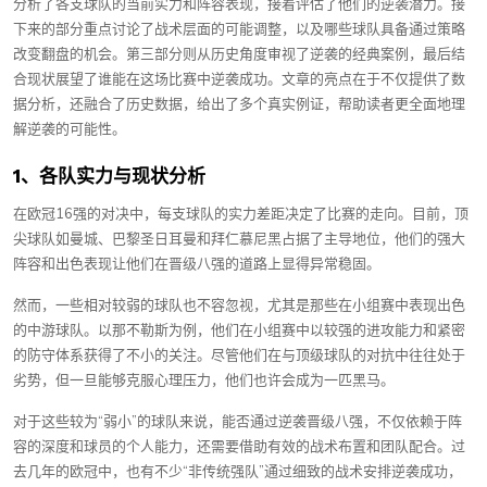
分析了各支球队的当前实力和阵容表现，接着评估了他们的逆袭潜力。接
下来的部分重点讨论了战术层面的可能调整，以及哪些球队具备通过策略
改变翻盘的机会。第三部分则从历史角度审视了逆袭的经典案例，最后结
合现状展望了谁能在这场比赛中逆袭成功。文章的亮点在于不仅提供了数
据分析，还融合了历史数据，给出了多个真实例证，帮助读者更全面地理
解逆袭的可能性。
1、各队实力与现状分析
在欧冠16强的对决中，每支球队的实力差距决定了比赛的走向。目前，顶
尖球队如曼城、巴黎圣日耳曼和拜仁慕尼黑占据了主导地位，他们的强大
阵容和出色表现让他们在晋级八强的道路上显得异常稳固。
然而，一些相对较弱的球队也不容忽视，尤其是那些在小组赛中表现出色
的中游球队。以那不勒斯为例，他们在小组赛中以较强的进攻能力和紧密
的防守体系获得了不小的关注。尽管他们在与顶级球队的对抗中往往处于
劣势，但一旦能够克服心理压力，他们也许会成为一匹黑马。
对于这些较为“弱小”的球队来说，能否通过逆袭晋级八强，不仅依赖于阵
容的深度和球员的个人能力，还需要借助有效的战术布置和团队配合。过
去几年的欧冠中，也有不少“非传统强队”通过细致的战术安排逆袭成功，