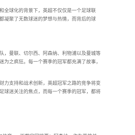
和全球化的背景下，英超不仅仅是一个足球联
都凝聚了无数球迷的梦想与热情，而背后的球
队，曼联、切尔西、阿森纳、利物浦以及曼城等
迷为之疯狂。每一个赛季的冠军都充满了故事，
财力支持和战术创新，英超冠军之路的竞争将变
足球迷关注的焦点，而每一个赛季的冠军，都将