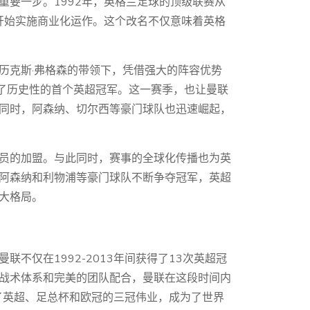
重要一步。1992年，英格兰足球的顶级联赛从
式开始实施商业化运作。这个改名不仅意味着英格
历克斯·弗格森的带领下，凭借强大的阵容优势
得了历史性的首个英超冠军。这一赛季，也让曼联
同时，阿森纳、切尔西等豪门球队也迅速崛起，
员的加盟。与此同时，赛事的全球化传播也为英
阿森纳和利物浦等豪门球队不断争夺冠军，英超
大格局。
不仅在1992-2013年间获得了13次英超冠
战术体系和完美的团队配合，曼联在这段时间内
成了英超、足总杯和欧冠的三冠伟业，成为了世界