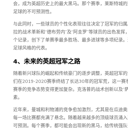
会，成为英超历史上的最大黑马。那个赛季，莱斯特城的
足球的不可预测性。
与此同时，一些球员的个性化表现往往决定了冠军的归属。比
拉的战术革新和“德布劳内”及“阿圭罗”等球员的出色发挥
个记录，创下了单赛季最多胜场、最多进球等多项纪录。
足球风格的代表。
4、未来的英超冠军之路
随着新兴球队的崛起和传统豪门的逐步调整，英超冠军的
们在2019-2020赛季终结了长达30年的冠军荒，这
赛季的竞争态势变得更加复杂。克洛普的战术创新以及“
素。
近年来，曼城和利物浦的竞争愈加激烈，尤其是在瓜迪奥
每一场比赛都充满了悬念。随着越来越多的顶级球员涌入
可预测。每个赛季，都可能会出现新的黑马，给传统强队