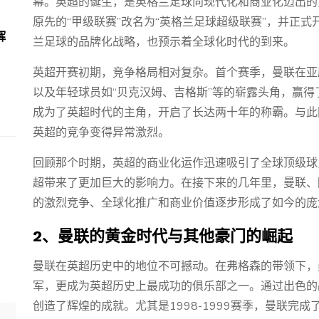
幕。英超的诞生，是英格兰足球向现代化和商业化迈出的
原先的“甲级联赛”改名为“英格兰足球超级联赛”，并正
辉
兰足球的品牌化战略，也预示着全球化时代的到来。
英超开赛初期，竞争格局相对复杂。首个赛季，曼联在亚
以及年轻球员如“贝克汉姆、吉格斯”等的崭露头角，赢
成为了英超时代的主角，开启了长达两十年的称霸。与此
英超的竞争变得异常激烈。
回顾那个时期，英超的商业化运作迅速吸引了全球顶级球
超带来了更加巨大的影响力。在接下来的几年里，曼联、
的激烈竞争、全球化推广和商业价值逐步形成了如今的庞
2、曼联的黄金时代与其他豪门的崛起
曼联在英超历史中的地位不可撼动。在弗格森的带领下，曼联
军，更成为英超历史上最成功的俱乐部之一。通过出色的
创造了辉煌的成就。尤其是1998-1999赛季，曼联完