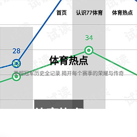
首页
认识77体育
体育热点
体育热点
英超冠军历史全记录 揭开每个赛季的荣耀与传奇