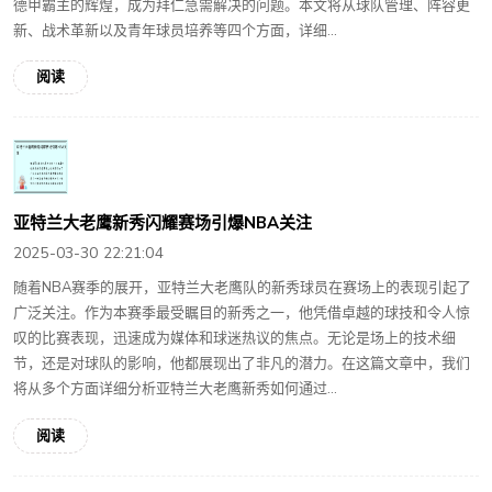
德甲霸主的辉煌，成为拜仁急需解决的问题。本文将从球队管理、阵容更
新、战术革新以及青年球员培养等四个方面，详细...
阅读
亚特兰大老鹰新秀闪耀赛场引爆NBA关注
2025-03-30 22:21:04
随着NBA赛季的展开，亚特兰大老鹰队的新秀球员在赛场上的表现引起了
广泛关注。作为本赛季最受瞩目的新秀之一，他凭借卓越的球技和令人惊
叹的比赛表现，迅速成为媒体和球迷热议的焦点。无论是场上的技术细
节，还是对球队的影响，他都展现出了非凡的潜力。在这篇文章中，我们
将从多个方面详细分析亚特兰大老鹰新秀如何通过...
阅读