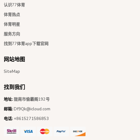
认识77体育
体育热点
体育明星
服务方向
找到77体育app下载官网
网站地图
SiteMap
找到我们
地址:
陇南市偷霸阁192号
邮箱:
Df9Qk@icloud.com
电话:
+8615271586853