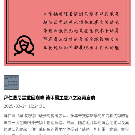
拜仁慕尼黑重回巅峰 德甲霸主复兴之路再启航
2025-03-24 18:24:31
拜仁慕尼黑作为德甲联赛的传统强队，多年来凭借雄厚的实力和优秀的管
理层一度在国内外赛场上创造辉煌。然而，随着近几年的阵容老化以及其
他球队的崛起，拜仁慕尼黑的霸主地位受到了威胁。如何重回巅峰、复兴