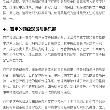
到战术调整，英超俱乐部的管理层在面对激烈竞争时展现出强大的应变能
力。即便是中游球队，也会不断提升自己，确保自己能在激烈的竞争中占
据一席之地。这种激烈的联赛氛围，使得英超成为全球最受关注的足球联
赛之一。
4、西甲的顶级球员与俱乐部
西甲长期以来一直吸引着世界顶级球员加盟，尤其是巴塞罗那和皇家马德
里这两大豪门。西甲拥有众多世界级球员，其中梅西曾长时间效力于巴
萨，成为历史上最具影响力的球员之一。尽管梅西离开了巴萨，但西甲的
吸引力依然强大，像本泽马、维尼修斯等球员的加盟，确保了西甲在全球
足坛的竞争力。
西甲的顶级俱乐部，无论是历史悠久的皇家马德里，还是创新风格的巴塞
罗那，都始终处于世界足球的前沿。皇家马德里凭借其丰富的欧洲赛场经
验，以及巴萨所打造的精细传控体系，使得西甲始终处于欧洲足坛的重要
地位。此外，西甲的其他球队，如马德里竞技、塞维利亚等，也在欧洲赛
事中频频取得佳绩，展现了西甲联赛的强大深度。
西甲的这些顶级球员和俱乐部不仅在竞技水平上无可挑剔，他们在全球范
围内的粉丝基础也非常庞大。西甲赛事常常吸引数百万观众的关注，尤其