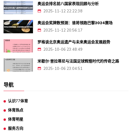
奥运会排名前八国家表现回顾与分析
2025-11-12 22:22:38
奥运会奖牌数预测：谁将领跑巴黎2024赛场
2025-11-12 20:56:17
罗格谈北京奥运遗产与未来奥运会发展趋势
2025-10-06 23:48:49
米歇尔·普拉蒂尼与法国足球辉煌时代的传奇之路
2025-10-06 23:04:51
导航
认识77体育
体育热点
体育明星
服务方向