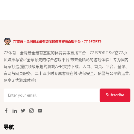
77体育 - 全网最全最有态度的体育赛事直播平台 - 77 SPORTS✅🏆77小
师妹推荐🏆✅全球领先的综合游戏平台,带来最精彩的游戏体验！专为国内
玩家打造,提供顶级乐趣的游戏APP,支持下载、入口、首页、平台、登录、
官网与网页服务。二十四小时专属客服在线,确保安全、信誉与公平的运营,
尽享无忧游戏体验！
Subscribe
导航