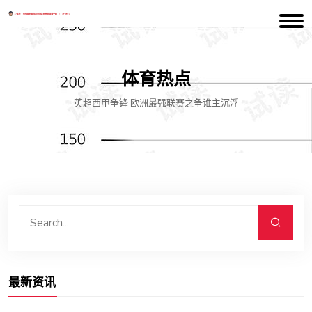
体育热点
英超西甲争锋 欧洲最强联赛之争谁主沉浮
最新资讯