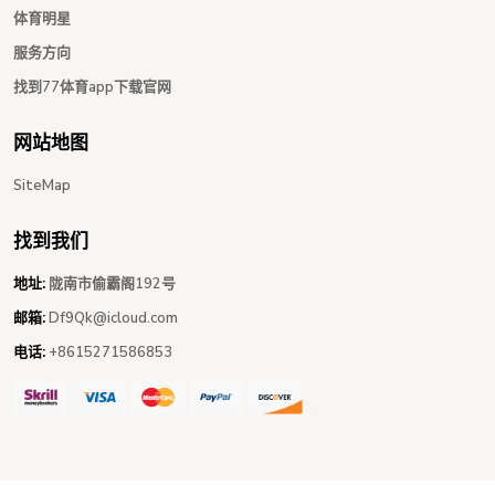
体育明星
服务方向
找到77体育app下载官网
网站地图
SiteMap
找到我们
地址:
陇南市偷霸阁192号
邮箱:
Df9Qk@icloud.com
电话:
+8615271586853