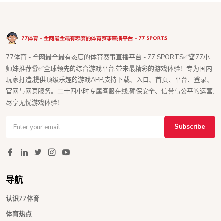
77体育 - 全网最全最有态度的体育赛事直播平台 - 77 SPORTS✅🏆77小
师妹推荐🏆✅全球领先的综合游戏平台,带来最精彩的游戏体验！专为国内
玩家打造,提供顶级乐趣的游戏APP,支持下载、入口、首页、平台、登录、
官网与网页服务。二十四小时专属客服在线,确保安全、信誉与公平的运营,
尽享无忧游戏体验！
Subscribe
导航
认识77体育
体育热点