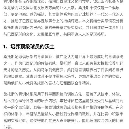
青训体系在培养顶级球员、推动巴西足球文化的传承、促进国内联赛的整
体竞争力以及国际化发展等方面的巨大贡献。桑托斯不仅仅是一个俱乐
部，更是巴西足球的摇篮，其青训体系为巴西足球培养了一代又一代的天
才，推动了巴西在世界足球舞台上的持续辉煌。本文将结合实际情况分析
桑托斯青训如何为巴西足球的未来奠定坚实基础，并且阐述这一体系如何
与巴西足球的文化、发展相互作用，共同塑造未来的足球格局。
1、培养顶级球员的沃土
桑托斯足球俱乐部的青训体系，被广泛认为是世界上最为成功的青训系统
之一。作为巴西足球的传统强队，桑托斯一直以来都有着发掘和培养年轻
天才的悠久历史。从内马尔到佩德罗，桑托斯青训培养出了许多闻名世界
的超级球星。其青训体系不仅注重技术培养，更加注重球员个性的塑造，
帮助他们从小就具备成熟的竞技心理和团队合作精神。
桑托斯的青训体系采用了科学而系统的训练方法，涵盖了从技术、体能、
战术到心理等各方面的培养内容。年轻球员在这里能够接受到从基础到高
水平的全面培训，且每一位青训球员的成长都有着严格的评估体系。在这
样的体系中，年轻球员能够从小接触到世界级的教练，并在比赛中积累丰
富的实战经验，这使得他们在进入职业联赛后，能迅速适应高强度的比赛
节奏。