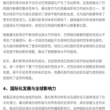
桑托斯的青训体系不仅仅对巴西国家队产生了深远影响，还直接推动了巴
西国内联赛的整体竞争力。桑托斯作为巴西最具影响力的俱乐部之一，其
青训球员不仅为俱乐部提供了源源不断的新鲜血液，也为国内联赛带来了
更多的竞技活力。在桑托斯青训体系的帮助下，越来越多的年轻球员能够
迅速成长为顶级球员，进而在巴西国内联赛中占据重要位置。
随着桑托斯青训不断培养出高水平的球员，巴西国内联赛的整体竞技水平
得到了显著提升。新一代球员的崛起不仅使得巴西足球的竞争更加激烈，
也为国内联赛带来了更多的观赏性。球员之间的激烈竞争促使球队在技战
术层面不断创新和调整，推动了联赛整体水平的提高。
此外，桑托斯青训体系的成功，也促使其他巴西俱乐部开始加强青训建
设，进一步提升了整个巴西足球的竞技水平。巴西足球的长期稳定和持续
发展，离不开这些青训体系的支持，而桑托斯的成功经验无疑为其他俱乐
部提供了宝贵的借鉴。
4、国际化发展与全球影响力
随着足球全球化进程的加快，桑托斯青训体系也在国际化方面表现出了巨
大的潜力。桑托斯俱乐部积极与世界各地的足球学校、俱乐部建立合作关
系，推动巴西足球在全球范围内的传播和影响力。这种国际化的合作使得