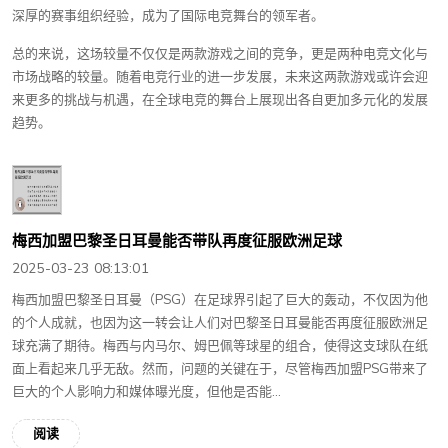
深厚的赛事组织经验，成为了国际电竞舞台的领军者。
总的来说，这场较量不仅仅是两款游戏之间的竞争，更是两种电竞文化与
市场战略的较量。随着电竞行业的进一步发展，未来这两款游戏或许会迎
来更多的挑战与机遇，在全球电竞的舞台上展现出各自更加多元化的发展
趋势。
梅西加盟巴黎圣日耳曼能否带队再度征服欧洲足球
2025-03-23 08:13:01
梅西加盟巴黎圣日耳曼（PSG）在足球界引起了巨大的轰动，不仅因为他
的个人成就，也因为这一转会让人们对巴黎圣日耳曼能否再度征服欧洲足
球充满了期待。梅西与内马尔、姆巴佩等球星的组合，使得这支球队在纸
面上看起来几乎无敌。然而，问题的关键在于，尽管梅西加盟PSG带来了
巨大的个人影响力和媒体曝光度，但他是否能...
阅读