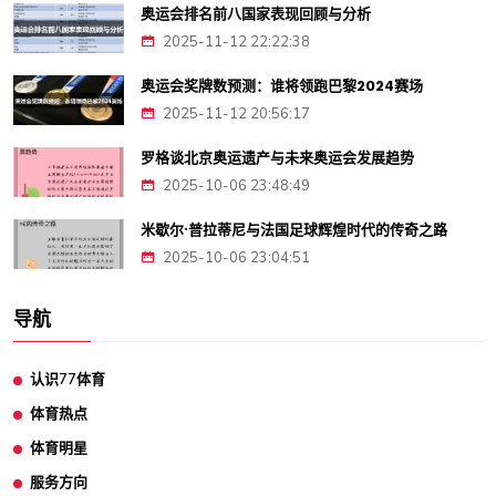
奥运会排名前八国家表现回顾与分析
2025-11-12 22:22:38
奥运会奖牌数预测：谁将领跑巴黎2024赛场
2025-11-12 20:56:17
罗格谈北京奥运遗产与未来奥运会发展趋势
2025-10-06 23:48:49
米歇尔·普拉蒂尼与法国足球辉煌时代的传奇之路
2025-10-06 23:04:51
导航
认识77体育
体育热点
体育明星
服务方向