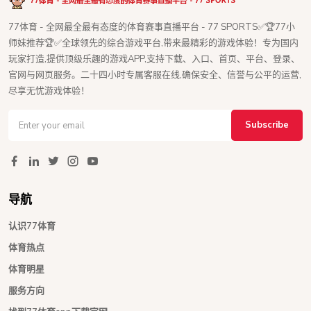
77体育 - 全网最全最有态度的体育赛事直播平台 - 77 SPORTS✅🏆77小
师妹推荐🏆✅全球领先的综合游戏平台,带来最精彩的游戏体验！专为国内
玩家打造,提供顶级乐趣的游戏APP,支持下载、入口、首页、平台、登录、
官网与网页服务。二十四小时专属客服在线,确保安全、信誉与公平的运营,
尽享无忧游戏体验！
Subscribe
导航
认识77体育
体育热点
体育明星
服务方向