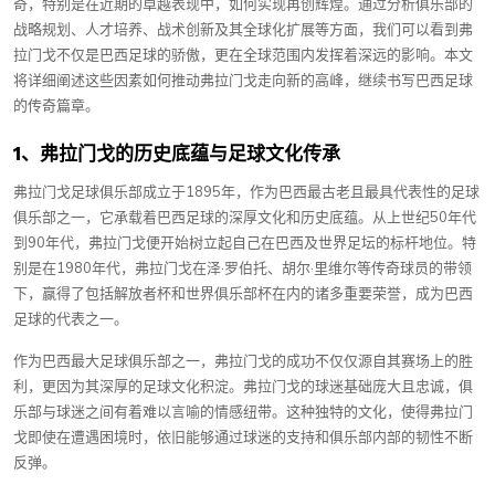
奇，特别是在近期的卓越表现中，如何实现再创辉煌。通过分析俱乐部的
战略规划、人才培养、战术创新及其全球化扩展等方面，我们可以看到弗
拉门戈不仅是巴西足球的骄傲，更在全球范围内发挥着深远的影响。本文
将详细阐述这些因素如何推动弗拉门戈走向新的高峰，继续书写巴西足球
的传奇篇章。
1、弗拉门戈的历史底蕴与足球文化传承
弗拉门戈足球俱乐部成立于1895年，作为巴西最古老且最具代表性的足球
俱乐部之一，它承载着巴西足球的深厚文化和历史底蕴。从上世纪50年代
到90年代，弗拉门戈便开始树立起自己在巴西及世界足坛的标杆地位。特
别是在1980年代，弗拉门戈在泽·罗伯托、胡尔·里维尔等传奇球员的带领
下，赢得了包括解放者杯和世界俱乐部杯在内的诸多重要荣誉，成为巴西
足球的代表之一。
作为巴西最大足球俱乐部之一，弗拉门戈的成功不仅仅源自其赛场上的胜
利，更因为其深厚的足球文化积淀。弗拉门戈的球迷基础庞大且忠诚，俱
乐部与球迷之间有着难以言喻的情感纽带。这种独特的文化，使得弗拉门
戈即使在遭遇困境时，依旧能够通过球迷的支持和俱乐部内部的韧性不断
反弹。