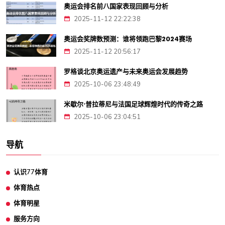
奥运会排名前八国家表现回顾与分析
2025-11-12 22:22:38
奥运会奖牌数预测：谁将领跑巴黎2024赛场
2025-11-12 20:56:17
罗格谈北京奥运遗产与未来奥运会发展趋势
2025-10-06 23:48:49
米歇尔·普拉蒂尼与法国足球辉煌时代的传奇之路
2025-10-06 23:04:51
导航
认识77体育
体育热点
体育明星
服务方向