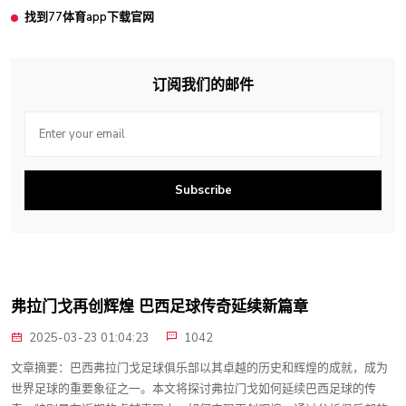
找到77体育app下载官网
订阅我们的邮件
Subscribe
弗拉门戈再创辉煌 巴西足球传奇延续新篇章
2025-03-23 01:04:23
1042
文章摘要：巴西弗拉门戈足球俱乐部以其卓越的历史和辉煌的成就，成为
世界足球的重要象征之一。本文将探讨弗拉门戈如何延续巴西足球的传