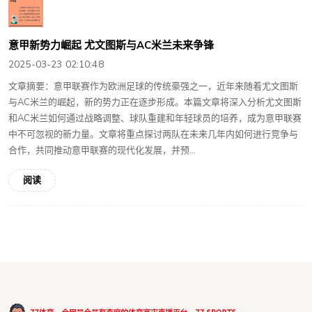
意甲新势力崛起 尤文图斯与AC米兰未来争锋
2025-03-23 02:10:48
文章摘要：意甲联赛作为欧洲足球的传统豪强之一，近年来随着尤文图斯
与AC米兰的崛起，新的势力正在逐步形成。本篇文章将深入分析尤文图斯
和AC米兰如何通过战略调整、球队重建和年轻球员的培养，成为意甲联赛
中不可忽视的新力量。文章将重点探讨两队在未来几年内如何进行竞争与
合作，共同推动意甲联赛的现代化发展，并预...
阅读