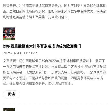
展望未来，利物浦需要继续保持其竞争力，同时应对更为复杂的全球化挑
战。虽然目前的成功值得庆祝，但如何在未来的竞争中保持优势，将决定
利物浦是否能够持续主宰英格兰乃至欧洲足坛。
切尔西重建投资大计能否逆袭成功成为欧洲豪门
2025-02-08 11:23:22
文章摘要：切尔西足球俱乐部自2022年托德·博利集团接管以来，展开了
一系列前所未有的投资重建计划。本文将从四个方面分析切尔西重建投资
能否成功逆袭，成为欧洲豪门：一是财务支持与投资策略，二是球队阵容
更新与人才引进，三是战术与教练团队的调整，四是竞争环境与未来挑
战。通过结合数据和案例分析，探讨切尔西重建...
阅读