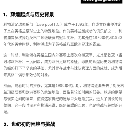
1、辉煌起点与历史背景
利物浦足球俱乐部（Liverpool F.C.）成立于1892年，自成立以来便注定
了其在英格兰足球史上的特殊地位。作为英格兰最成功的俱乐部之一，利
物浦曾多次捧起英格兰顶级联赛的冠军奖杯，尤其是在1970年代和1980
年代的黄金时期，利物浦成为了英格兰乃至欧洲足球的霸主。
这一时期，利物浦在英格兰国内外赛场上屡次夺得冠军，尤其是欧冠（当
时称欧洲杯）三度问鼎，成为欧洲足球的象征。球队的辉煌历史为利物浦
的崛起打下了坚实的基础，尤其是在战术与球队管理方面的成就，成为后
来英格兰俱乐部效仿的对象。
然而，随着时间的推移，尤其是1990年代后期，利物浦逐渐失去了对英格
兰顶级联赛和欧洲赛场的统治地位，面临着较长时间的低谷。球迷的期望
与现实之间的落差，使得这家曾经的足球巨头逐渐沉寂，进入了漫长的调
整期。这一段时间对利物浦来说，既是荣耀的回顾，也是挑战与转型的开
端。
2、世纪初的困境与挑战