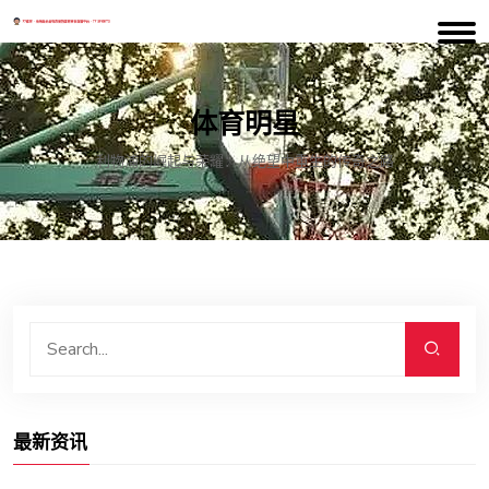
体育明星
利物浦的崛起与荣耀：从绝望中重生的传奇之路
最新资讯