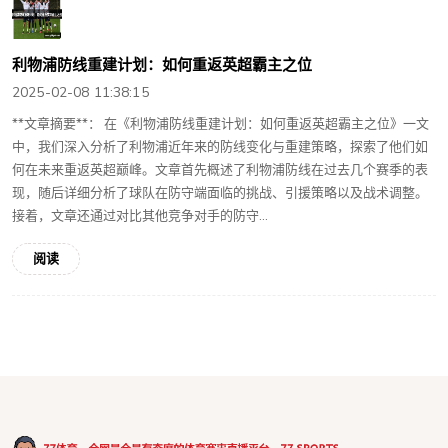
利物浦防线重建计划：如何重返英超霸主之位
2025-02-08 11:38:15
**文章摘要**： 在《利物浦防线重建计划：如何重返英超霸主之位》一文
中，我们深入分析了利物浦近年来的防线变化与重建策略，探索了他们如
何在未来重返英超巅峰。文章首先概述了利物浦防线在过去几个赛季的表
现，随后详细分析了球队在防守端面临的挑战、引援策略以及战术调整。
接着，文章还通过对比其他竞争对手的防守...
阅读