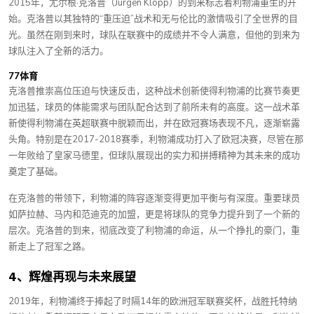
2015年，尤尔根·克洛普（Jürgen Klopp）的到来标志着利物浦重生的开
始。克洛普以其独特的“重压迫”战术和无与伦比的激情吸引了全世界的目
光。虽然在刚到来时，球队在联赛中的成绩并不令人满意，但他的到来为
球队注入了全新的活力。
77体育
克洛普推崇高位压迫与快速反击，这种战术创新使得利物浦的比赛节奏更
加迅猛，球员的体能需求与团队配合达到了前所未有的高度。这一战术革
新使得利物浦在英超联赛中脱颖而出，并在欧冠赛场表现不凡，逐渐崭露
头角。特别是在2017-2018赛季，利物浦成功打入了欧冠决赛，尽管在那
一年败给了皇家马德里，但球队展现出的实力和拼搏精神为其未来的成功
奠定了基础。
在克洛普的带领下，利物浦的阵容逐渐变得更加平衡与有深度。重要球员
如萨拉赫、马内和范迪克的加盟，更是将球队的竞争力提升到了一个新的
层次。克洛普的到来，彻底改变了利物浦的命运，从一个挣扎的豪门，重
新走上了冠军之路。
4、辉煌再现与未来展望
2019年，利物浦终于捧起了时隔14年的欧洲冠军联赛奖杯，战胜托特纳