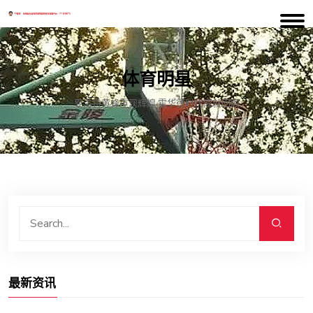
体育明星
夏洛特黄蜂重现辉煌 霍华德时代成就回顾
最新资讯