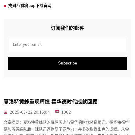
找到77体育app下载官网
订阅我们的邮件
Subscribe
夏洛特黄蜂重现辉煌 霍华德时代成就回顾
2025-03-22 20:15:04
1062
文章摘要：夏洛特黄蜂队的辉煌历史与霍华德时代紧密相连。德怀特·霍华
德加盟黄蜂队后，球队迅速恢复了竞争力，并多次取得出色的成绩。从霍