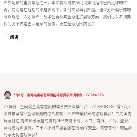
世界足球的重要象征之一。本文将探讨弗拉门戈如何延续巴西足球的传
奇，特别是在近期的卓越表现中，如何实现再创辉煌。通过分析俱乐部的
战略规划、人才培养、战术创新及其全球化扩展等方面，我们可以看到弗
拉门戈不仅是巴西足球的骄傲，更在全球范围内发挥...
阅读
77体育 - 全网最全最有态度的体育赛事直播平台 - 77 SPORTS✅🏆77小
师妹推荐🏆✅全球领先的综合游戏平台,带来最精彩的游戏体验！专为国内
玩家打造,提供顶级乐趣的游戏APP,支持下载、入口、首页、平台、登录、
官网与网页服务。二十四小时专属客服在线,确保安全、信誉与公平的运营,
尽享无忧游戏体验！