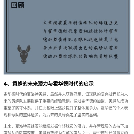
4、黄蜂的未来潜力与霍华德时代的启示
霍华德时代的夏洛特黄蜂，虽然并未获得冠军，但球队的复兴过程却为未
来的黄蜂队发展提供了重要的经验教训。通过霍华德的加盟，黄蜂队成功
重塑了防守体系，并在此基础上逐步提升了整体竞争力。霍华德的个人表
现和球队的整体进步，为后来的黄蜂奠定了坚实的基础。
未来，夏洛特黄蜂若能继续发掘年轻球员的潜力，并在管理层的支持下加
强球队的阵容深度，黄蜂有望成为东部的强队之一。霍华德时代所带来的