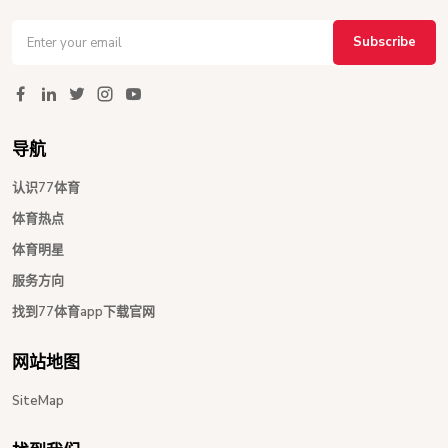
Subscribe
导航
认识77体育
体育热点
体育明星
服务方向
找到77体育app下载官网
网站地图
SiteMap