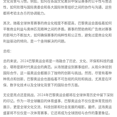
文化背景与习惯。例如，如何在各国文化差异中保证赛事的公平性与普适
性，如何处理与国际奥委会和各大国际体育组织之间的协作与沟通，这些
都将考验主办方的协调能力。
其次，随着全球体育赛事的商业化程度不断提高，巴黎奥运会面临着如何
平衡商业利益与奥林匹克精神之间的矛盾。赛事的赞助商和广告商对赛事
的影响力不断加大，如何确保赛事的纯粹性和公正性，避免过度商业化和
利益驱动的倾向，是一个亟待解决的问题。
总结：
总的来说，2024巴黎奥运会将是一场融合了历史、文化、环保和科技的盛
会，堪称是新时代奥运会的典范。从场馆建设到赛事组织，从观众体验到
国际合作，这一届奥运会都展示了独特的创新与挑战。然而，尽管有着种
种亮点和创新，巴黎奥运会也面临着不可忽视的风险和挑战，尤其是在环
保、数字化技术以及全球化背景下的国际合作方面。
无论是亮点还是挑战，2024年巴黎奥运会都将在全球体育历史中留下深刻
的印记。作为一项全球瞩目的体育盛事，巴黎奥运会不仅仅是体育竞技的
展示，更是全球文化交流、科技创新和社会发展的缩影。最终，这场奥运
盛宴将不仅仅是一次体育赛事，它还将成为全球团结与合作的重要象征。