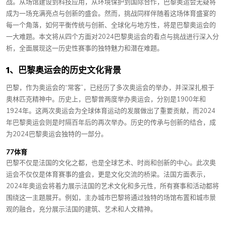
战。从场馆建设到科技应用，从环境保护到国际合作，巴黎奥运会无疑将
成为一场充满亮点与创新的盛会。然而，挑战同样伴随着这场体育盛宴的
每一个角落，如何平衡传统与创新、全球化与地方性，将是巴黎奥运会的
一大难题。本文将从四个方面对2024巴黎奥运会的看点与挑战进行深入分
析，全面展现这一历史性赛事的独特魅力和潜在难题。
1、巴黎奥运会的历史文化背景
巴黎，作为奥运会的“常客”，已经历了多次奥运会的举办，并深深扎根于
奥林匹克精神中。历史上，巴黎曾两度举办奥运会，分别是1900年和
1924年。这两次奥运会为全球体育运动的发展做出了重要贡献，而2024
年巴黎奥运会则是时隔百年后的再次举办。历史的传承与创新的结合，成
为2024巴黎奥运会独特的一部分。
77体育
巴黎不仅是法国的文化之都，也是全球艺术、时尚和创新的中心。此次奥
运会不仅仅是体育赛事的盛会，更是文化交流的桥梁。法国方面表示，
2024年奥运会将着力展示法国的艺术文化和多元性，所有赛事和活动都将
围绕这一主题展开。例如，主办城市巴黎将通过独特的场馆布置和城市景
观的融合，充分展示法国的建筑、艺术和人文精神。