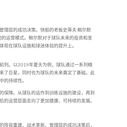
管理层的成功决策。快船的老板史蒂夫·鲍尔默
雄心勃勃的运营模式。鲍尔默对于球队未来的投资和发
体现在球队设施和球迷体验的提升上。
前列。以2019年夏天为例，球队通过一系列精
来了巨星，同时也为球队的未来奠定了基础。此
中的持续性。
的保障。从球队的运作到训练设施的建设，再到
后的运营层面走向了更加健康、可持续的发展。
的阵容重建、战术革新、管理层的成功决策后，