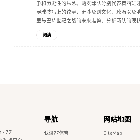
争和历史性的悬念。两支球队分别代表着西班
足球技巧上的较量，更涉及到文化、政治以及
里与巴萨世纪之战的未来走势，分析两队的现状、
阅读
导航
网站地图
 77
认识77体育
SiteMap