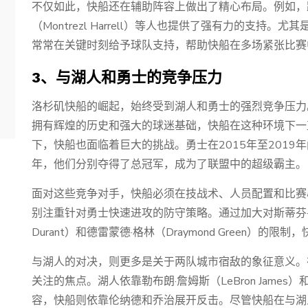
不仅如此，快船还在辅助阵容上做出了精心布局。例如，路·威廉
（Montrezl Harrell）等人也提供了强有力的支
常常在关键时刻给予球队支持，帮助快船在多场紧张比赛
3、与湖人和勇士的竞争压力
洛杉矶快船的崛起，始终受到湖人和勇士的强烈竞争压力
拥有辉煌的历史和强大的球迷基础，快船在这种环境下一
下，快船也面临着巨大的挑战。勇士在2015年至2019年
年，他们分别夺得了总冠军，成为了联盟中的超级霸主。
面对这些竞争对手，快船必须在技战术、人员配置和比赛
别注重针对勇士快速进攻的防守策略。通过加大对斯蒂芬·库里（St
Durant）和德雷蒙德·格林（Draymond Green）
与湖人的对决，则更多是关于两队城市宿敌的象征意义。
关注的焦点。湖人依靠勒布朗·詹姆斯（LeBron James）和
容，快船则依靠伦纳德和乔治展开反击。尽管快船在与湖