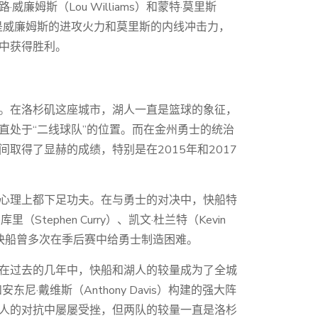
姆斯（Lou Williams）和蒙特·莫里斯
持。尤其是威廉姆斯的进攻火力和莫里斯的内线冲击力，
中获得胜利。
。在洛杉矶这座城市，湖人一直是篮球的象征，
直处于“二线球队”的位置。而在金州勇士的统治
间取得了显赫的成绩，特别是在2015年和2017
心理上都下足功夫。在与勇士的对决中，快船特
ephen Curry）、凯文·杜兰特（Kevin
的限制，快船曾多次在季后赛中给勇士制造困难。
在过去的几年中，快船和湖人的较量成为了全城
安东尼·戴维斯（Anthony Davis）构建的强大阵
人的对抗中屡屡受挫，但两队的较量一直是洛杉