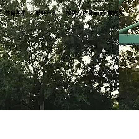
体育明星
服务方向
找到77体育app下载官网