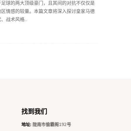
牙足球的两大顶级豪门，且其间的对抗不仅仅是
地区情感的较量。本篇文章将深入探讨皇家马德
战术风格...
找到我们
地址:
陇南市偷霸阁192号