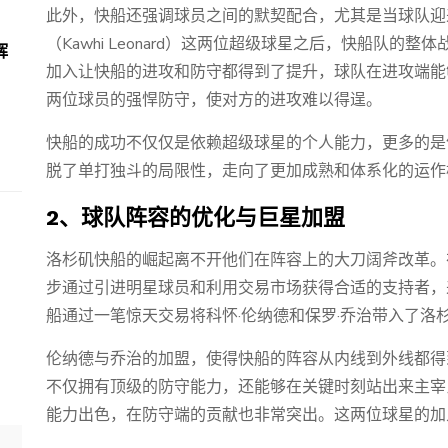
此外，快船还强调球员之间的默契配合，尤其是当球队迎来了保罗
（Kawhi Leonard）这两位超级球星之后，快船队
辉
加入让快船的进攻和防守都得到了提升，球队在进攻端能
两位球员的强悍防守，使对方的进攻难以得逞。
快船的成功不仅仅是依赖超级球星的个人能力，更多的是
脱了单打独斗的局限性，走向了更加成熟和体系化的运作
2、球队阵容的优化与巨星加盟
洛杉矶快船的崛起离不开他们在阵容上的大刀阔斧改革。
步通过引进明星球员和利用交易市场获得合适的支持者，
船通过一笔惊天交易将科怀·伦纳德和保罗·乔治带入了洛
伦纳德与乔治的加盟，使得快船的阵容从内线到外线都得
不仅拥有顶级的防守能力，还能够在关键时刻站出来主宰
能力出色，在防守端的贡献也非常突出。这两位球星的加