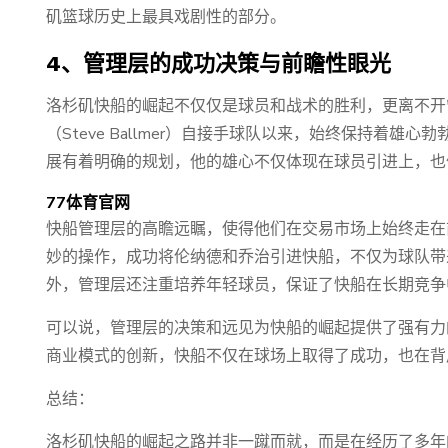
矶篮球历史上最具戏剧性的部分。
4、管理层的成功决策与前瞻性眼光
洛杉矶快船的崛起不仅仅是球员和战术的胜利，更离不开
（Steve Ballmer）自接手球队以来，始终保持着
展有着明确的规划，他的雄心不仅体现在球员引进上，也
77体育官网
快船管理层的高瞻远瞩，使得他们在交易市场上始终走在
妙的操作，成功将伦纳德和乔治引进快船，不仅为球队带
外，管理层还注重培养年轻球员，保证了快船在长期竞争
可以说，管理层的决策和远见为快船的崛起提供了强有力
商业模式的创新，快船不仅在球场上取得了成功，也在背
总结：
洛杉矶快船的崛起之路并非一蹴而就，而是在经历了多年