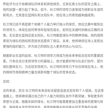
界批评为过于依赖球队的体系和其他球员，尤其在勇士队的冠军之路上，
他的加盟一度引起了争议。如今，杜兰特的领导力逐渐成为他职业生涯的
新亮点，尤其是在篮网队和太阳队中，他在场上的表现越来越成熟。
杜兰特已经不再是那个依赖个人能力单打独斗的球员，他在比赛中展现出
的领导力，体现在如何带领年轻球员成长、如何在关键时刻做出正确的决
策。无论是在篮网还是太阳队，杜兰特都是球队中的精神领袖，他的成熟
表现为球队的团结和竞技状态提供了保证。未来，他将继续在场上发挥出
更强的组织能力，并为自己的团队注入更多的信心与动力。
随着职业生涯的延续，杜兰特的领导力将成为他未来争取总冠军的重要因
素。只有在充分发挥领导力的基础上，他才能更好地与队友们协作，提升
球队整体实力，为总冠军而努力。杜兰特的领导力不仅仅体现在场上，他
的榜样作用和精神力量也将影响整个球队的竞争状态。
总结：
总的来说，凯文·杜兰特的未来目标无疑是追逐总冠军和个人成就。在这条
道路上，他将继续通过自己的个人能力和团队协作不断突破，争取更多的
荣誉与记录。随着年龄的增长，杜兰特可能需要更加注重身体的管理与恢
复，保持高水平的竞技状态，将是他能够长时间参与冠军竞争的关键。