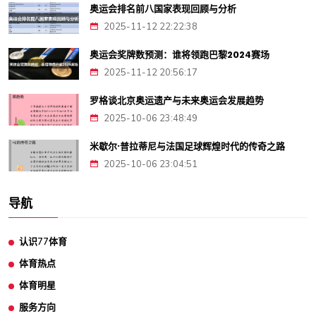
奥运会排名前八国家表现回顾与分析
2025-11-12 22:22:38
奥运会奖牌数预测：谁将领跑巴黎2024赛场
2025-11-12 20:56:17
罗格谈北京奥运遗产与未来奥运会发展趋势
2025-10-06 23:48:49
米歇尔·普拉蒂尼与法国足球辉煌时代的传奇之路
2025-10-06 23:04:51
导航
认识77体育
体育热点
体育明星
服务方向