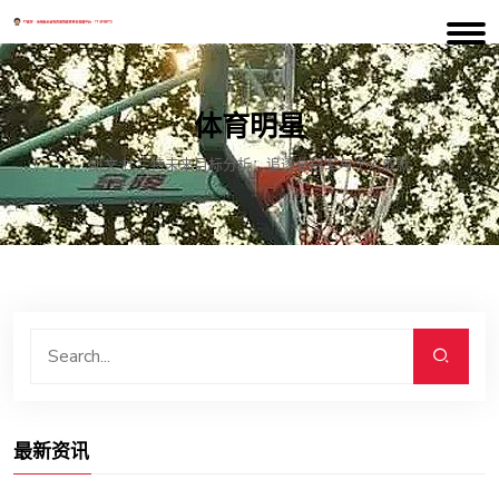
体育明星
凯文·杜兰特未来目标分析：追逐总冠军与个人成就
最新资讯