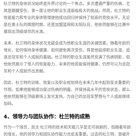
杜兰特的身体状况始终是外界讨论的一个焦点。多次遭遇严重的伤病，尤
其是跟腱受伤，曾一度让他的职业生涯面临极大的挑战。然而，杜兰特的
恢复能力和专业的身体管理使他成功回归并保持了较高的竞技水平。无论
是在勇士队的辉煌时期，还是加盟篮网和太阳队后，他依然能够在比赛中
展现出顶级球员的水准。
未来，杜兰特的身体状况无疑会成为他职业生涯的关键因素。随着年龄的
增长，如何保持身体健康、如何避免再次受伤，将是他延续职业生涯、追
逐总冠军和个人成就的基础。杜兰特的职业生涯虽然充满了伤病阴影，但
他依然展示了惊人的恢复能力，未来的他若能保持健康，仍然可以为总冠
军和个人成就作出贡献。
因此，杜兰特的训练、恢复以及职业规划将在未来几年中起到至关重要的
作用。如果他能够成功度过伤病的阴霾，并保持高水平的竞技状态，那么
他依然能够在顶级赛场上发光发热，为自己的总冠军梦想与个人成就继续
加码。
4、领导力与团队协作：杜兰特的成熟
作为一个球员，凯文·杜兰特的技术和天赋几乎是无可挑剔的，但随着年龄
的增长，他的领导力和团队协作能力也愈发重要。过去的杜兰特，曾被外