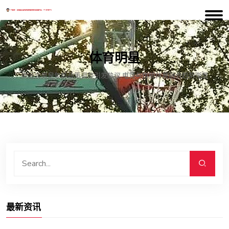
体育明星
奥运会男足年龄政策调整引发热议 电竞与传统体育融合趋势渐显
最新资讯