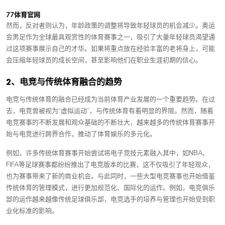
77体育官网
然而，反对者则认为，年龄政策的调整将导致年轻球员的机会减少。奥运
会男足作为全球最具观赏性的体育赛事之一，吸引了大量年轻球员渴望通
过这项赛事展示自己的才华。如果将重点放在经验丰富的老将身上，可能
会压缩年轻球员的成长空间，甚至影响他们在职业生涯初期的信心。
2、电竞与传统体育融合的趋势
电竞与传统体育的融合已经成为当前体育产业发展的一个重要趋势。在过
去，电竞曾被视为“虚拟运动”，与传统体育有着明显的界限。然而，随着
电竞赛事的不断发展和观众基础的不断壮大，越来越多的传统体育赛事开
始与电竞进行跨界合作，推动了体育娱乐的多元化。
例如，许多传统体育赛事开始尝试将电子竞技元素融入其中，如NBA、
FIFA等足球赛事都纷纷推出了电竞版本的比赛，这不仅吸引了年轻观众，
也为赛事带来了新的商业机会。与此同时，一些大型电竞赛事也开始借鉴
传统体育的管理模式，进行更加规范化、国际化的运作。例如，电竞俱乐
部的运作越来越像传统足球俱乐部，电竞选手的培养与管理也开始受到职
业化标准的影响。