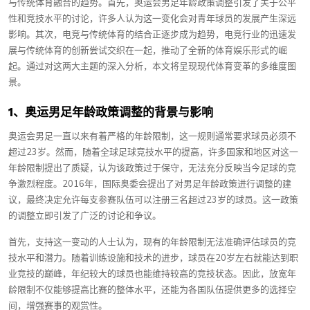
与传统体育融合的趋势。首先，奥运会男足年龄政策调整引发了关于公平
性和竞技水平的讨论，许多人认为这一变化会对青年球员的发展产生深远
影响。其次，电竞与传统体育的结合正逐步成为趋势，电竞行业的迅速发
展与传统体育的创新尝试交织在一起，推动了全新的体育娱乐形式的崛
起。通过对这两大主题的深入分析，本文将呈现现代体育变革的多维度图
景。
1、奥运男足年龄政策调整的背景与影响
奥运会男足一直以来有着严格的年龄限制，这一规则通常要求球员必须不
超过23岁。然而，随着全球足球竞技水平的提高，许多国家和地区对这一
年龄限制提出了质疑，认为该政策过于保守，无法充分反映当今足球的竞
争激烈程度。2016年，国际奥委会提出了对男足年龄政策进行调整的建
议，最终决定允许每支参赛队伍可以注册三名超过23岁的球员。这一政策
的调整立即引发了广泛的讨论和争议。
首先，支持这一变动的人士认为，现有的年龄限制无法准确评估球员的竞
技水平和潜力。随着训练设施和技术的进步，球员在20岁左右就能达到职
业竞技的巅峰，年纪较大的球员也能维持较高的竞技状态。因此，放宽年
龄限制不仅能够提高比赛的整体水平，还能为各国队伍提供更多的选择空
间，增强赛事的观赏性。