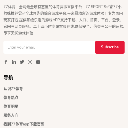
77体育 - 全网最全最有态度的体育赛事直播平台 - 77 SPORTS✅🏆77小
师妹推荐🏆✅全球领先的综合游戏平台,带来最精彩的游戏体验！专为国内
玩家打造,提供顶级乐趣的游戏APP,支持下载、入口、首页、平台、登录、
官网与网页服务。二十四小时专属客服在线,确保安全、信誉与公平的运营,
尽享无忧游戏体验！
Subscribe
导航
认识77体育
体育热点
体育明星
服务方向
找到77体育app下载官网