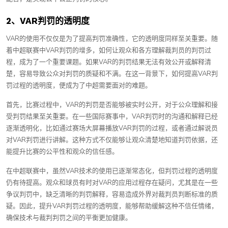
2、VAR判罚的透明度
VAR的使用不仅仅是为了提高判罚准确性，它的透明度同样至关重要。随
着中超联赛中VAR判罚的增多，如何让观众和各方理解裁判员的判罚过
程，成为了一个重要课题。如果VAR的判罚结果无法有效公开或解释清
楚，容易导致公众对判罚的质疑和不满。在这一背景下，如何提高VAR判
罚过程的透明度，便成为了中超需要面对的难题。
首先，比赛过程中，VAR的判罚是否能够被实时公开，对于公众理解和接
受判罚结果至关重要。在一些国际赛事中，VAR判罚时的沟通和解释已经
逐渐透明化，比如通过赛场大屏幕播放VAR判罚的过程，或者通过解说员
对VAR判罚进行讲解。这种方式不仅能够让观众清楚地知道判罚依据，还
能提升比赛的公平性和观众的信任感。
在中超联赛中，虽然VAR技术的使用已逐渐常态化，但判罚过程的透明度
仍有待提高。观众和球员有时对VAR的应用过程存在疑问，尤其是在一些
争议判罚中，缺乏清晰的判罚解释，容易造成外界对裁判员判断标准的质
疑。因此，提升VAR判罚过程的透明度，能够帮助缓解这种不信任情绪，
确保技术与裁判判罚之间的平衡更加健康。