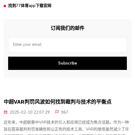
找到77体育app下载官网
订阅我们的邮件
Subscribe
中超VAR判罚风波如何找到裁判与技术的平衡点
2025-02-10 22:07:29
967
近年来，中超联赛中VAR技术的引入和应用已经成为焦点话题。作为一种
旨在提高裁判判罚准确性和公正性的技术工具，VAR的使用虽然减少了许