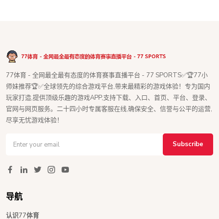
77体育 - 全网最全最有态度的体育赛事直播平台 - 77 SPORTS✅🏆77小
师妹推荐🏆✅全球领先的综合游戏平台,带来最精彩的游戏体验！专为国内
玩家打造,提供顶级乐趣的游戏APP,支持下载、入口、首页、平台、登录、
官网与网页服务。二十四小时专属客服在线,确保安全、信誉与公平的运营,
尽享无忧游戏体验！
Subscribe
导航
认识77体育