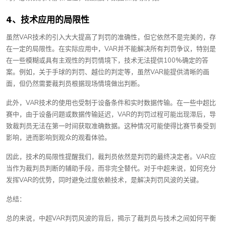
4、技术应用的局限性
虽然VAR技术的引入大大提高了判罚的准确性，但它依然不是完美的，存
在一定的局限性。在实际应用中，VAR并不能解决所有判罚争议，特别是
在一些模糊或具有主观性的判罚情境下，技术无法提供100%确定的答
案。例如，关于手球的判罚、越位的判定等，虽然VAR能提供清晰的画
面，但仍然需要裁判员根据现场情境做出判断。
此外，VAR技术的使用也受制于设备条件和实时数据传输。在一些中超比
赛中，由于设备问题或数据传输延迟，VAR的判罚过程可能出现滞后，导
致裁判员无法在第一时间获取准确数据。这种情况可能使得比赛节奏受到
影响，进而影响到观众的观看体验。
因此，技术的局限性提醒我们，裁判员依然是判罚的最终决定者。VAR应
当作为裁判员判断的辅助手段，而非完全替代。对于中超来说，如何充分
发挥VAR的优势，同时避免过度依赖技术，是解决判罚风波的关键。
总结：
总的来说，中超VAR判罚风波的背后，揭示了裁判员与技术之间如何平衡