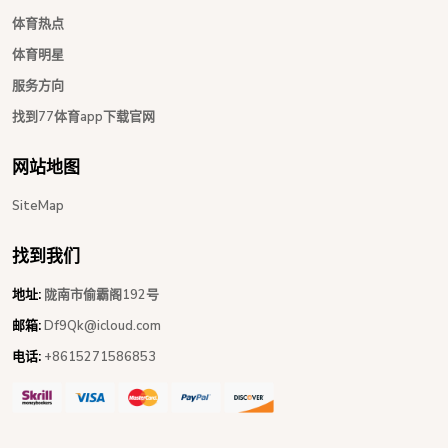
体育热点
体育明星
服务方向
找到77体育app下载官网
网站地图
SiteMap
找到我们
地址:
陇南市偷霸阁192号
邮箱:
Df9Qk@icloud.com
电话:
+8615271586853