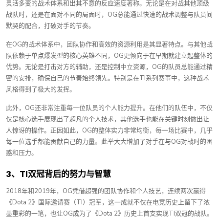
灵活多变的战术体系和出其不意的反应速度著称。无论是在对战其他顶级
战队时，还是在面对不同的局面时，OG总能通过快速的战术调整与队员间
默契的配合，打破对手的节奏。
在OG的战术体系中，团队协作和高效的资源利用是其显著特点。与其他战
队依赖于单点爆发型的核心英雄不同，OG更倾向于在早期就建立起整体的
优势。无论是打击对方的辅助，还是控制中立资源，OG的队员总能通过精
密的安排，确保自己的节奏始终领先。特别是在TI系列赛事中，这种战术
风格得到了极大的发挥。
此外，OG还非常注重每一位队员的个人能力提升。在他们的队伍中，不仅
仅是核心选手展现出了超凡的个人技术，其他选手也能在关键时刻做出让
人惊讶的操作。正因如此，OG的整体实力非常均衡，每一场比赛中，几乎
每一位选手都能贡献自己的力量。此举大大增加了对手在与OG对战时的困
惑和压力。
3、TI双冠背后的努力与智慧
2018年和2019年，OG凭借超强的团队协作和个人技艺，连续两次赢得
《Dota 2》国际邀请赛（TI）冠军，这一成就不仅在电竞历史上留下了浓
墨重彩的一笔，也让OG成为了《Dota 2》历史上首支实现TI双冠的战队。