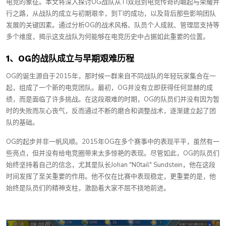
电竞的象征。本文将深入探讨OG战队从TI双冠到电竞传奇的崛起与荣耀并
行之路，从战队的成立与初期艰辛，到TI的成功，以及背后那些影响团队
发展的关键因素。通过分析OG的战术风格、队员个人成就、管理层支持等
多个维度，揭示这支战队为何能够在电竞历史中占据如此重要的位置。
1、OG的战队成立与早期艰难历程
OG的诞生源自于2015年，那时候一群来自不同战队的年轻玩家集合在一
起，组成了一个新的电竞团队。最初，OG并没有立即获得任何显赫的成
绩，而是面临了许多挑战。在这段艰难的时期，OG的队员们并没有因为暂
时的失败而灰心丧气，反而通过不断的磨合和调整战术，逐渐建立起了团
队的基础。
OG的起步并非一帆风顺。2015年OG在多个赛事中的表现平平，虽然有一
些亮点，但并没有给电竞圈带来太多惊艳的表现。尽管如此，OG的队员们
始终坚持着自己的信念，尤其是队长Johan "N0tail" Sundstein，他在这段
时间发挥了至关重要的作用。他不仅在比赛中表现稳定，更重要的是，他
始终是队员们的精神支柱，激励着大家不屈不挠地前进。