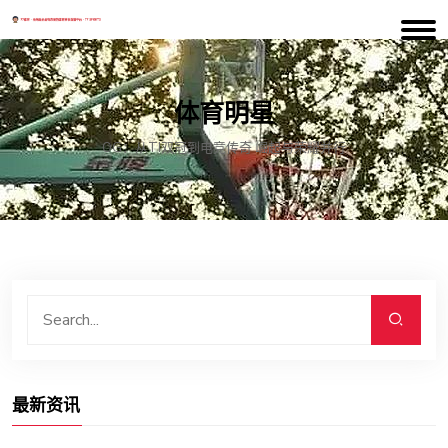
体育明星
OG：从TI双冠到电竞传奇 崛起与荣耀并行
最新资讯