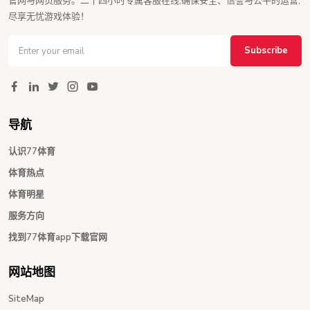
官网与网页服务。二十四小时专属客服在线,确保安全、信誉与公平的运营,
尽享无忧游戏体验！
Subscribe
导航
认识77体育
体育热点
体育明星
服务方向
找到77体育app下载官网
网站地图
SiteMap