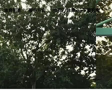
体育明星
服务方向
找到77体育app下载官网