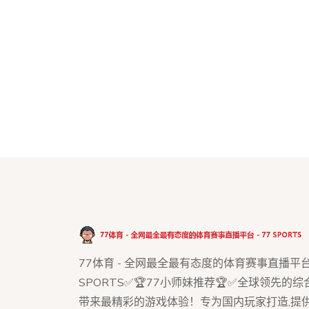
77体育 - 全网最全最有态度的体育赛事直播平台 -
SPORTS✅🏆77小师妹推荐🏆✅全球领先的综
带来最精彩的游戏体验！专为国内玩家打造,提