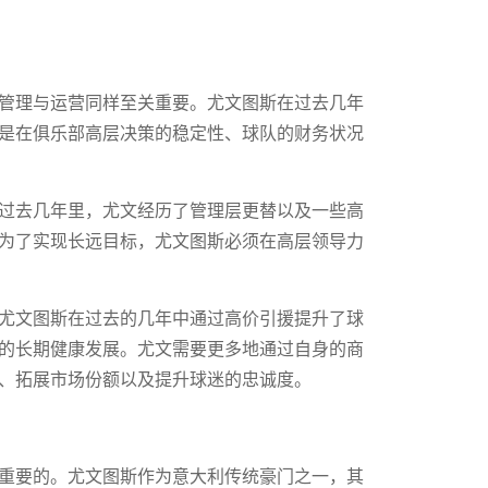
管理与运营同样至关重要。尤文图斯在过去几年
是在俱乐部高层决策的稳定性、球队的财务状况
过去几年里，尤文经历了管理层更替以及一些高
为了实现长远目标，尤文图斯必须在高层领导力
尤文图斯在过去的几年中通过高价引援提升了球
的长期健康发展。尤文需要更多地通过自身的商
、拓展市场份额以及提升球迷的忠诚度。
重要的。尤文图斯作为意大利传统豪门之一，其