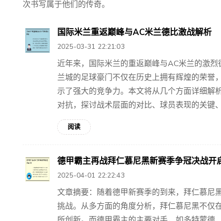
次书写属于他们的传奇。
国际米兰重返巅峰与AC米兰德比激战解析
2025-03-31 22:21:03
近年来，国际米兰的重返巅峰与AC米兰的激烈
兰城的足球豪门不仅在历史上拥有辉煌的荣誉
示了强大的竞争力。本文将从几个方面详细解
对抗，探讨战术层面的对比、球员表现的关键、两
阅读
德甲霸主再战拜仁慕尼黑新赛季争冠决战开
2025-04-01 22:22:43
文章摘要：随着德甲新赛季的到来，拜仁慕尼
挑战。从多方面的角度分析，拜仁慕尼黑不仅
所创新。而德甲霸主的主要对手，如多特蒙德、