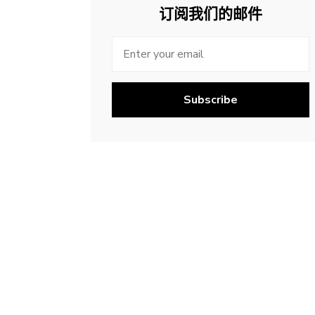
订阅我们的邮件
Subscribe