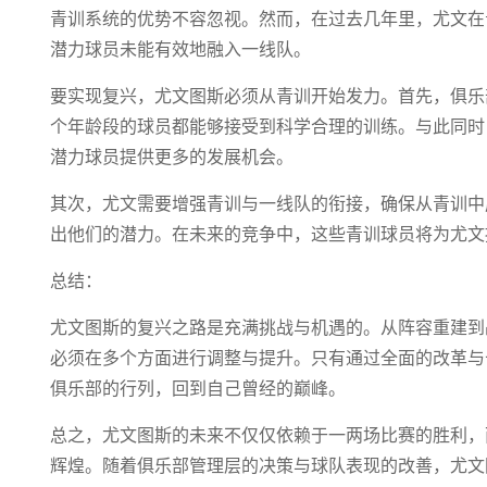
青训系统的优势不容忽视。然而，在过去几年里，尤文在
潜力球员未能有效地融入一线队。
要实现复兴，尤文图斯必须从青训开始发力。首先，俱乐
个年龄段的球员都能够接受到科学合理的训练。与此同时
潜力球员提供更多的发展机会。
其次，尤文需要增强青训与一线队的衔接，确保从青训中
出他们的潜力。在未来的竞争中，这些青训球员将为尤文
总结：
尤文图斯的复兴之路是充满挑战与机遇的。从阵容重建到
必须在多个方面进行调整与提升。只有通过全面的改革与
俱乐部的行列，回到自己曾经的巅峰。
总之，尤文图斯的未来不仅仅依赖于一两场比赛的胜利，
辉煌。随着俱乐部管理层的决策与球队表现的改善，尤文