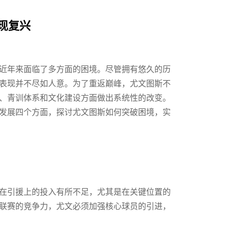
现复兴
近年来面临了多方面的困境。尽管拥有悠久的历
表现并不尽如人意。为了重返巅峰，尤文图斯不
、青训体系和文化建设方面做出系统性的改变。
发展四个方面，探讨尤文图斯如何突破困境，实
在引援上的投入有所不足，尤其是在关键位置的
联赛的竞争力，尤文必须加强核心球员的引进，