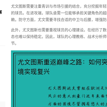
尤文图斯需要注重青训与市场引援的结合，充分挖掘年轻
辉
的球员。在进攻端，球队亟需一位能够承担关键角色的超
赖。防守方面，尤文需要寻找合适的中卫与后腰，增强防
此外，尤文图斯也需要重视球员的心理建设。在经历了数
态也难以保持稳定。因此，球队的心理教练、战术分析师
节。