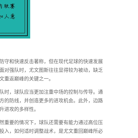
防守和快速反击著称，但在现代足球的快速发展
面对强队时，尤文图斯往往显得较为被动，缺乏
文重返巅峰的关键之一。
队时，球队应当更加注重中场的控制与传导。通
方的防线，并创造更多的进攻机会。此外，边路
升进攻的多样性。
然重要的情况下，球队还需要有能力通过高位压
投入，如何适时调整战术，是尤文重回巅峰所必